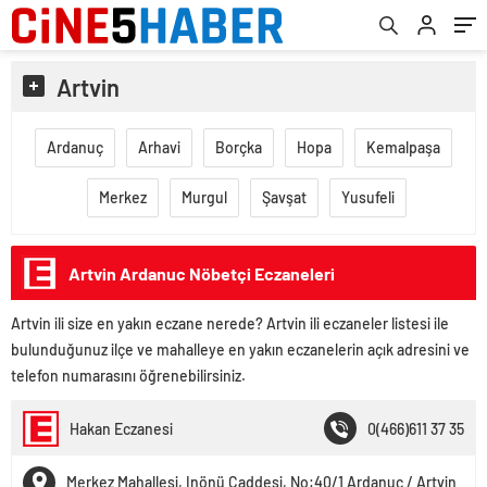
Artvin
Ardanuç
Arhavi
Borçka
Hopa
Kemalpaşa
Merkez
Murgul
Şavşat
Yusufeli
Artvin Ardanuc Nöbetçi Eczaneleri
Artvin ili size en yakın eczane nerede? Artvin ili eczaneler listesi ile
bulunduğunuz ilçe ve mahalleye en yakın eczanelerin açık adresini ve
telefon numarasını öğrenebilirsiniz.
Hakan Eczanesi
0(466)611 37 35
Merkez Mahallesi, Inönü Caddesi, No:40/1 Ardanuç / Artvin