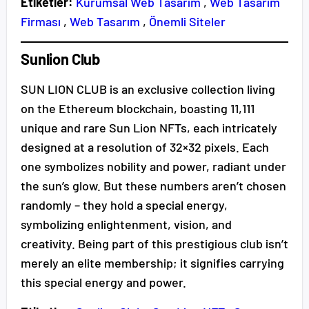
Etiketler:
Kurumsal Web Tasarım
,
Web Tasarım
Firması
,
Web Tasarım
,
Önemli Siteler
Sunlion Club
SUN LION CLUB is an exclusive collection living
on the Ethereum blockchain, boasting 11,111
unique and rare Sun Lion NFTs, each intricately
designed at a resolution of 32×32 pixels. Each
one symbolizes nobility and power, radiant under
the sun’s glow. But these numbers aren’t chosen
randomly – they hold a special energy,
symbolizing enlightenment, vision, and
creativity. Being part of this prestigious club isn’t
merely an elite membership; it signifies carrying
this special energy and power.