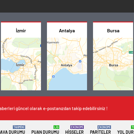
İzmir
Antalya
Bursa
aberleri güncel olarak e-postanızdan takip edebilirsiniz !
TAHMİNİ
LİG
EKONOMİ
EKONOMİ
T
AVA DURUMU
PUAN DURUMU
HISSELER
PARITELER
YOL DU