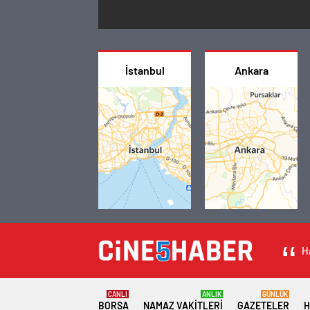
İstanbul
Ankara
H
CANLI
ANLIK
GÜNLÜK
BORSA
NAMAZ VAKITLERI
GAZETELER
H