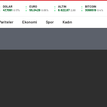
DOLAR
EURO
ALTIN
BITCOIN
47,7091
55,0429
6.622,67
3096519
0.17%
0.05%
2,00
0.4%
Pariteler
Ekonomi
Spor
Kadın