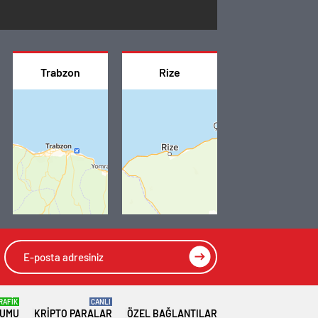
Trabzon
Rize
RAFİK
CANLI
RUMU
KRIPTO PARALAR
ÖZEL BAĞLANTILAR