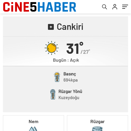
Cankiri
31˚
/27˚
Bugün : Açık
Basınç
694kpa
Rüzgar Yönü
Kuzeydoğu
Nem
Rüzgar