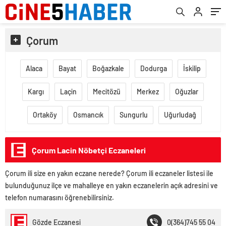
Çorum
Alaca
Bayat
Boğazkale
Dodurga
İskilip
Kargı
Laçin
Mecitözü
Merkez
Oğuzlar
Ortaköy
Osmancık
Sungurlu
Uğurludağ
Çorum Lacin Nöbetçi Eczaneleri
Çorum ili size en yakın eczane nerede? Çorum ili eczaneler listesi ile
bulunduğunuz ilçe ve mahalleye en yakın eczanelerin açık adresini ve
telefon numarasını öğrenebilirsiniz.
Gözde Eczanesi
0(364)745 55 04