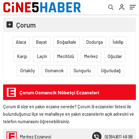
Çorum
Alaca
Bayat
Boğazkale
Dodurga
İskilip
Kargı
Laçin
Mecitözü
Merkez
Oğuzlar
Ortaköy
Osmancık
Sungurlu
Uğurludağ
Çorum Osmancik Nöbetçi Eczaneleri
Çorum ili size en yakın eczane nerede? Çorum ili eczaneler listesi ile
bulunduğunuz ilçe ve mahalleye en yakın eczanelerin açık adresini ve
telefon numarasını öğrenebilirsiniz.
Merkez Eczanesi
0(364)611 49 98