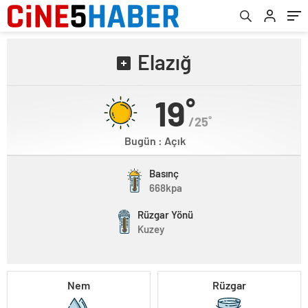
Elazığ
19˚
/25˚
Bugün : Açık
Basınç
668kpa
Rüzgar Yönü
Kuzey
Nem
Rüzgar