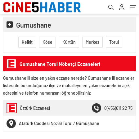
Gumushane
Kelkit
Köse
Kürtün
Merkez
Torul
Gumushane Torul Nöbetçi Eczaneleri
Gumushane ili size en yakın eczane nerede? Gumushane ili eczaneler
listesi ile bulunduğunuz ilçe ve mahalleye en yakın eczanelerin açık
adresini ve telefon numarasını öğrenebilirsiniz.
Öztürk Eczanesi
0(456)611 22 75
Atatürk Caddesi No:66 Torul / Gümüşhane