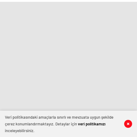
Veri politikasındaki amaçlarla sınırlı ve mevzuata uygun şekilde
çerez konumlandırmaktayız. Detaylar için
veri politikamızı
inceleyebilirsiniz.