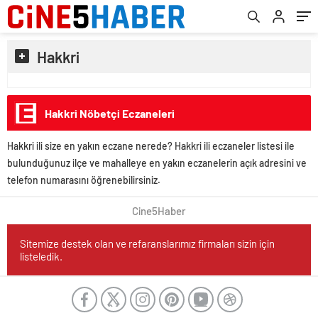
Hakkri
Hakkri Nöbetçi Eczaneleri
Hakkri ili size en yakın eczane nerede? Hakkri ili eczaneler listesi ile
bulunduğunuz ilçe ve mahalleye en yakın eczanelerin açık adresini ve
telefon numarasını öğrenebilirsiniz.
Cine5Haber
Sitemize destek olan ve refaranslarımız firmaları sizin için
listeledik.