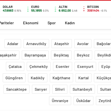
DOLAR
EURO
ALTIN
BITCOIN
47,6983
55,1855
6.652,00
3091404
0.15%
0.3%
2,46
-0.1%
Pariteler
Ekonomi
Spor
Kadın
Adalar
Arnavutköy
Ataşehir
Avcılar
Bağcılar
aşakşehir
Bayrampaşa
Beşiktaş
Beykoz
Beylikd
Çatalca
Çekmeköy
Esenler
Esenyurt
Eyüp
Güngören
Kadıköy
Kağıthane
Kartal
Küçükç
Sancaktepe
Sarıyer
Silivri
Sultanbeyli
Sultan
Ümraniye
Üsküdar
Zeytin