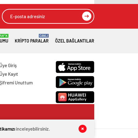
RAFİK
CANLI
RUMU
KRIPTO PARALAR
ÖZEL BAĞLANTILAR
Üye Giriş
Üye Kayıt
Şifremi Unuttum
itikamızı
inceleyebilirsiniz.