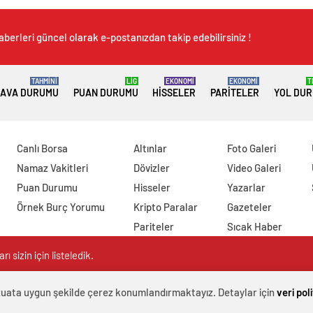
aberleri güncel olarak e-postanızdan takip edebilirsiniz !
TAHMİNİ
LİG
EKONOMİ
EKONOMİ
T
AVA DURUMU
PUAN DURUMU
HISSELER
PARITELER
YOL DU
Canlı Borsa
Altınlar
Foto Galeri
Namaz Vakitleri
Dövizler
Video Galeri
Puan Durumu
Hisseler
Yazarlar
Örnek Burç Yorumu
Kripto Paralar
Gazeteler
Pariteler
Sıcak Haber
 sizin için listeledik.
evzuata uygun şekilde çerez konumlandırmaktayız. Detaylar için
veri pol