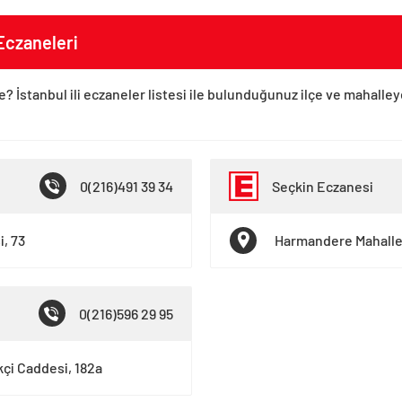
Eczaneleri
e? İstanbul ili eczaneler listesi ile bulunduğunuz ilçe ve mahalle
0(216)491 39 34
Seçkin Eczanesi
i, 73
Harmandere Mahalles
0(216)596 29 95
kçi Caddesi, 182a