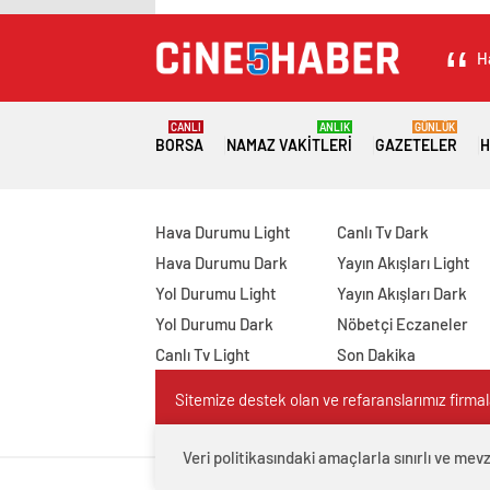
H
CANLI
ANLIK
GÜNLÜK
BORSA
NAMAZ VAKITLERI
GAZETELER
H
Hava Durumu Light
Canlı Tv Dark
Hava Durumu Dark
Yayın Akışları Light
Yol Durumu Light
Yayın Akışları Dark
Yol Durumu Dark
Nöbetçi Eczaneler
Canlı Tv Light
Son Dakika
Sitemize destek olan ve refaranslarımız firmaları
Veri politikasındaki amaçlarla sınırlı ve m