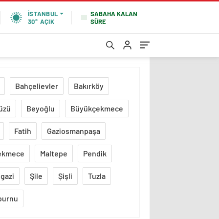
SABAHA KALAN
İSTANBUL
SÜRE
30°
AÇIK
Bahçelievler
Bakırköy
üzü
Beyoğlu
Büyükçekmece
Fatih
Gaziosmanpaşa
ekmece
Maltepe
Pendik
gazi
Şile
Şişli
Tuzla
burnu