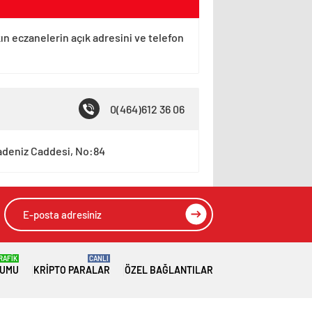
kın eczanelerin açık adresini ve telefon
0(464)612 36 06
radeniz Caddesi, No:84
RAFİK
CANLI
RUMU
KRIPTO PARALAR
ÖZEL BAĞLANTILAR