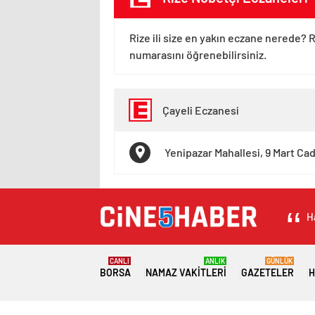
Rize ili size en yakın eczane nerede? R
numarasını öğrenebilirsiniz.
Çayeli Eczanesi
Yenipazar Mahallesi, 9 Mart Cad
H
CANLI
ANLIK
GÜNLÜK
BORSA
NAMAZ VAKITLERI
GAZETELER
H