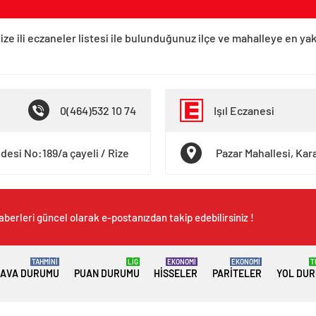
ize ili eczaneler listesi ile bulunduğunuz ilçe ve mahalleye en ya
0(464)532 10 74
Işıl Eczanesi
desi No:189/a çayeli / Rize
Pazar Mahallesi, Ka
aberleri güncel olarak e-postanızdan takip edebilirsiniz !
TAHMİNİ
LİG
EKONOMİ
EKONOMİ
T
AVA DURUMU
PUAN DURUMU
HISSELER
PARITELER
YOL DU