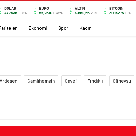
DOLAR
EURO
ALTIN
BITCOIN
47,7436
55,2510
6.660,55
3098273
0.18%
0.32%
2,59
1.1%
Pariteler
Ekonomi
Spor
Kadın
Ardeşen
Çamlıhemşin
Çayeli
Fındıklı
Güneysu