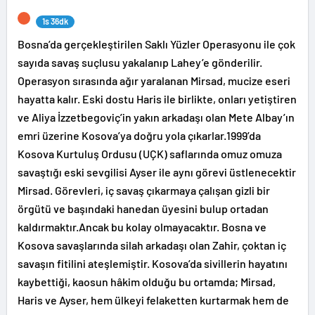
1s 36dk
Bosna’da gerçekleştirilen Saklı Yüzler Operasyonu ile çok
sayıda savaş suçlusu yakalanıp Lahey’e gönderilir.
Operasyon sırasında ağır yaralanan Mirsad, mucize eseri
hayatta kalır. Eski dostu Haris ile birlikte, onları yetiştiren
ve Aliya İzzetbegoviç’in yakın arkadaşı olan Mete Albay’ın
emri üzerine Kosova’ya doğru yola çıkarlar.1999’da
Kosova Kurtuluş Ordusu (UÇK) saflarında omuz omuza
savaştığı eski sevgilisi Ayser ile aynı görevi üstlenecektir
Mirsad. Görevleri, iç savaş çıkarmaya çalışan gizli bir
örgütü ve başındaki hanedan üyesini bulup ortadan
kaldırmaktır.Ancak bu kolay olmayacaktır. Bosna ve
Kosova savaşlarında silah arkadaşı olan Zahir, çoktan iç
savaşın fitilini ateşlemiştir. Kosova’da sivillerin hayatını
kaybettiği, kaosun hâkim olduğu bu ortamda; Mirsad,
Haris ve Ayser, hem ülkeyi felaketten kurtarmak hem de