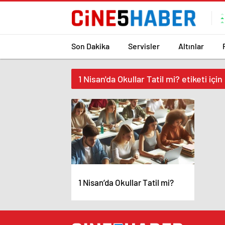
Son Dakika
Servisler
Altınlar
1 Nisan'da Okullar Tatil mi? etiketi içi
1 Nisan’da Okullar Tatil mi?