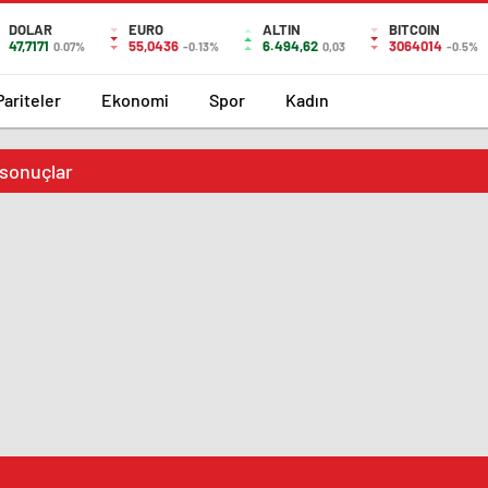
DOLAR
EURO
ALTIN
BITCOIN
47,7171
55,0436
6.494,62
3064014
0.07%
-0.13%
0,03
-0.5%
Pariteler
Ekonomi
Spor
Kadın
n sonuçlar