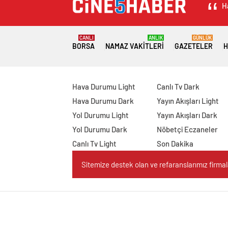
H
CANLI
ANLIK
GÜNLÜK
BORSA
NAMAZ VAKITLERI
GAZETELER
H
Hava Durumu Light
Canlı Tv Dark
Hava Durumu Dark
Yayın Akışları Light
Yol Durumu Light
Yayın Akışları Dark
Yol Durumu Dark
Nöbetçi Eczaneler
Canlı Tv Light
Son Dakika
Sitemize destek olan ve refaranslarımız firmaları