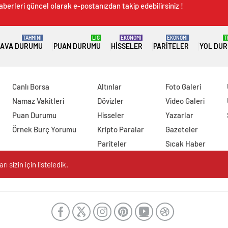
aberleri güncel olarak e-postanızdan takip edebilirsiniz !
TAHMİNİ
LİG
EKONOMİ
EKONOMİ
T
AVA DURUMU
PUAN DURUMU
HISSELER
PARITELER
YOL DU
Canlı Borsa
Altınlar
Foto Galeri
Namaz Vakitleri
Dövizler
Video Galeri
Puan Durumu
Hisseler
Yazarlar
Örnek Burç Yorumu
Kripto Paralar
Gazeteler
Pariteler
Sıcak Haber
 sizin için listeledik.