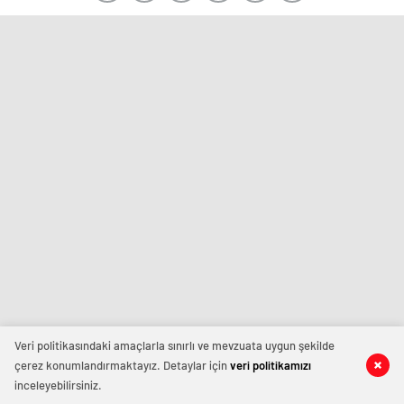
Veri politikasındaki amaçlarla sınırlı ve mevzuata uygun şekilde
çerez konumlandırmaktayız. Detaylar için
veri politikamızı
inceleyebilirsiniz.