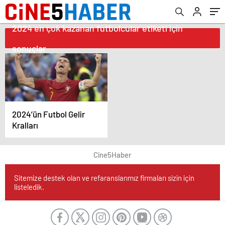
2024 en çok kazanan futbolcular etiketi için
sonuçlar
2024’ün Futbol Gelir
Kralları
Cine5Haber
Sitemize destek olan ve refaranslarımız firmaları sizin için
listeledik.