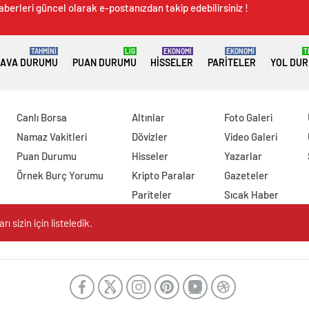
aberleri güncel olarak e-postanızdan takip edebilirsiniz !
TAHMİNİ
LİG
EKONOMİ
EKONOMİ
T
AVA DURUMU
PUAN DURUMU
HISSELER
PARITELER
YOL DU
Canlı Borsa
Altınlar
Foto Galeri
Namaz Vakitleri
Dövizler
Video Galeri
Puan Durumu
Hisseler
Yazarlar
Örnek Burç Yorumu
Kripto Paralar
Gazeteler
Pariteler
Sıcak Haber
 sizin için listeledik.