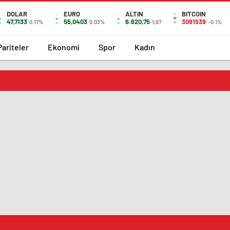
DOLAR
EURO
ALTIN
BITCOIN
47,7133
55,0403
6.620,75
3091539
0.17%
0.03%
1,97
-0.1%
Pariteler
Ekonomi
Spor
Kadın