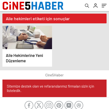
Aile hekimleri etiketi için sonuçlar
Aile Hekimlerine Yeni
Düzenleme
Cine5Haber
Sitemize destek olan ve refaranslarımız firmaları sizin için
listeledik.