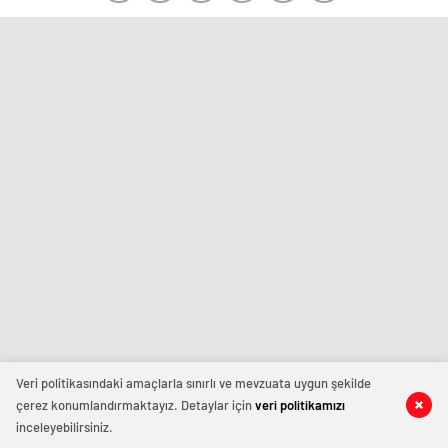
Veri politikasındaki amaçlarla sınırlı ve mevzuata uygun şekilde
çerez konumlandırmaktayız. Detaylar için
veri politikamızı
inceleyebilirsiniz.