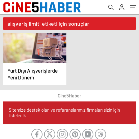
alışveriş limiti etiketi için sonuçlar
Yurt Dışı Alışverişlerde
Yeni Dönem
Cine5Haber
Sitemize destek olan ve refaranslarımız firmaları sizin için
listeledik.