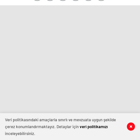
Veri politikasındaki amaçlarla sınırlı ve mevzuata uygun şekilde
çerez konumlandırmaktayız. Detaylar için
veri politikamızı
inceleyebilirsiniz.