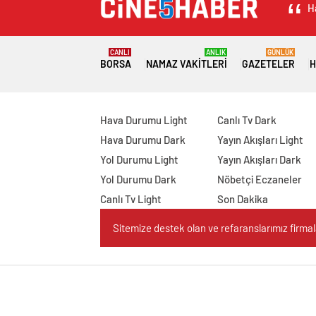
H
CANLI
ANLIK
GÜNLÜK
BORSA
NAMAZ VAKITLERI
GAZETELER
H
Hava Durumu Light
Canlı Tv Dark
Hava Durumu Dark
Yayın Akışları Light
Yol Durumu Light
Yayın Akışları Dark
Yol Durumu Dark
Nöbetçi Eczaneler
Canlı Tv Light
Son Dakika
Sitemize destek olan ve refaranslarımız firmaları