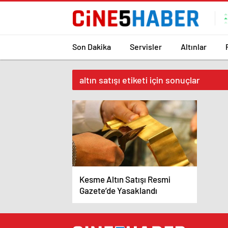
Son Dakika
Servisler
Altınlar
altın satışı etiketi için sonuçlar
Kesme Altın Satışı Resmi
Gazete’de Yasaklandı