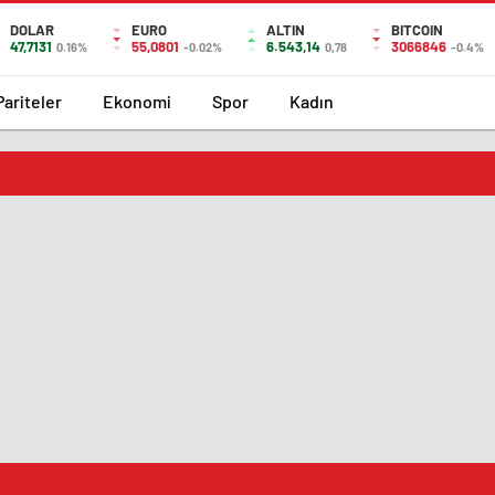
DOLAR
EURO
ALTIN
BITCOIN
47,7131
55,0801
6.543,14
3066846
0.16%
-0.02%
0,78
-0.4%
Pariteler
Ekonomi
Spor
Kadın