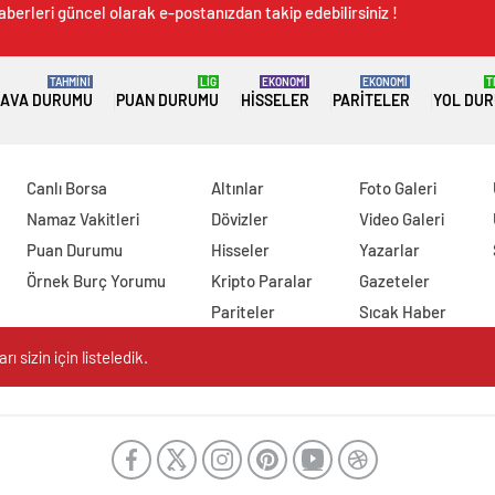
aberleri güncel olarak e-postanızdan takip edebilirsiniz !
TAHMİNİ
LİG
EKONOMİ
EKONOMİ
T
AVA DURUMU
PUAN DURUMU
HISSELER
PARITELER
YOL DU
Canlı Borsa
Altınlar
Foto Galeri
Namaz Vakitleri
Dövizler
Video Galeri
Puan Durumu
Hisseler
Yazarlar
Örnek Burç Yorumu
Kripto Paralar
Gazeteler
Pariteler
Sıcak Haber
 sizin için listeledik.