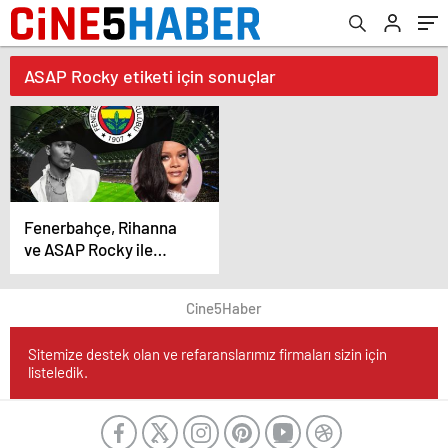
ASAP Rocky etiketi için sonuçlar
Fenerbahçe, Rihanna
ve ASAP Rocky ile
Tarihi Bir Anlaşmaya
Yaklaştı!
Cine5Haber
Sitemize destek olan ve refaranslarımız firmaları sizin için
listeledik.