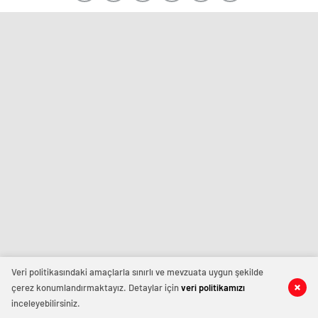
Veri politikasındaki amaçlarla sınırlı ve mevzuata uygun şekilde
çerez konumlandırmaktayız. Detaylar için
veri politikamızı
inceleyebilirsiniz.