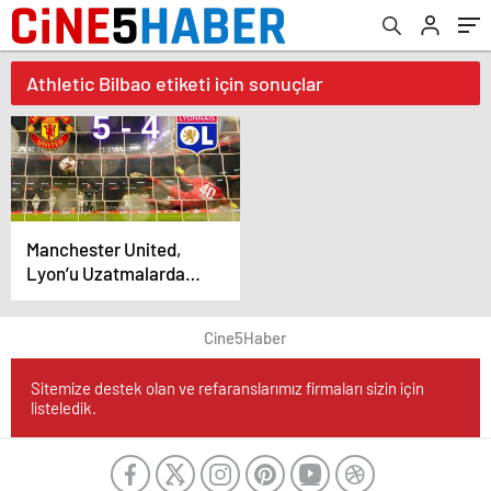
Athletic Bilbao etiketi için sonuçlar
Manchester United,
Lyon’u Uzatmalarda
Devirerek Yarı Finale
Yükseldi
Cine5Haber
Sitemize destek olan ve refaranslarımız firmaları sizin için
listeledik.