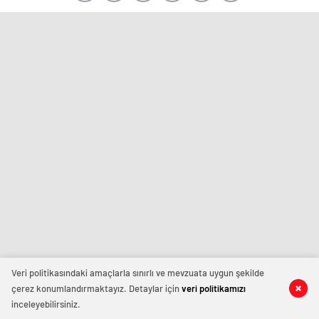
Veri politikasındaki amaçlarla sınırlı ve mevzuata uygun şekilde
çerez konumlandırmaktayız. Detaylar için
veri politikamızı
inceleyebilirsiniz.