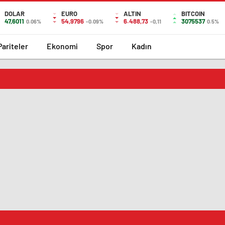
DOLAR
EURO
ALTIN
BITCOIN
47,6011
54,9796
6.488,73
3075537
0.06%
-0.09%
-0,11
0.5%
Pariteler
Ekonomi
Spor
Kadın