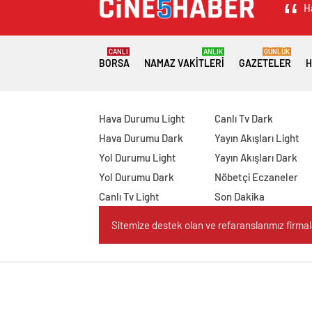
H
CANLI
ANLIK
GÜNLÜK
BORSA
NAMAZ VAKITLERI
GAZETELER
H
Hava Durumu Light
Canlı Tv Dark
Hava Durumu Dark
Yayın Akışları Light
Yol Durumu Light
Yayın Akışları Dark
Yol Durumu Dark
Nöbetçi Eczaneler
Canlı Tv Light
Son Dakika
Sitemize destek olan ve refaranslarımız firmaları