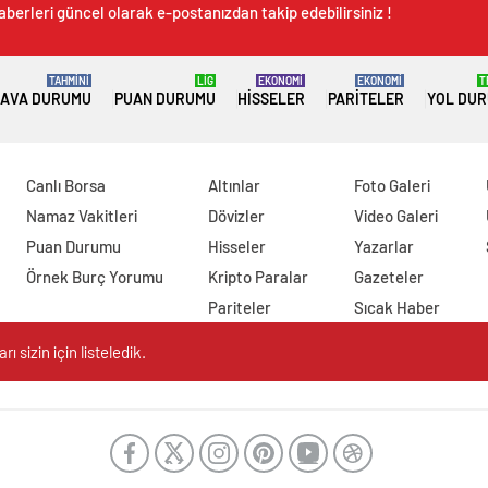
aberleri güncel olarak e-postanızdan takip edebilirsiniz !
TAHMİNİ
LİG
EKONOMİ
EKONOMİ
T
AVA DURUMU
PUAN DURUMU
HISSELER
PARITELER
YOL DU
Canlı Borsa
Altınlar
Foto Galeri
Namaz Vakitleri
Dövizler
Video Galeri
Puan Durumu
Hisseler
Yazarlar
Örnek Burç Yorumu
Kripto Paralar
Gazeteler
Pariteler
Sıcak Haber
 sizin için listeledik.