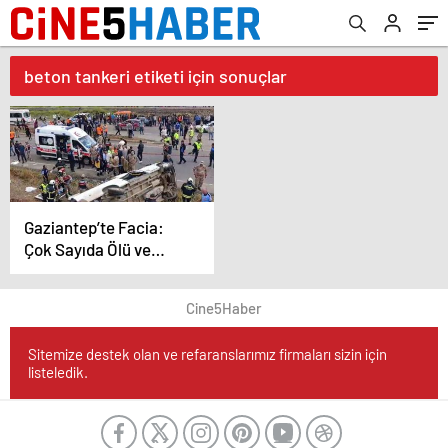
beton tankeri etiketi için sonuçlar
Gaziantep’te Facia:
Çok Sayıda Ölü ve
Yaralı!!
Cine5Haber
Sitemize destek olan ve refaranslarımız firmaları sizin için
listeledik.