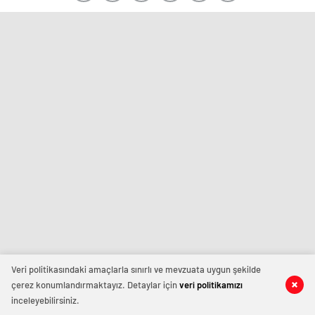
Veri politikasındaki amaçlarla sınırlı ve mevzuata uygun şekilde
çerez konumlandırmaktayız. Detaylar için
veri politikamızı
inceleyebilirsiniz.