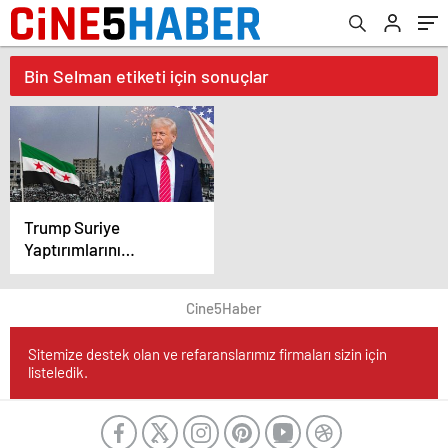
Bin Selman etiketi için sonuçlar
Trump Suriye
Yaptırımlarını
Kaldırıyor
Cine5Haber
Sitemize destek olan ve refaranslarımız firmaları sizin için
listeledik.