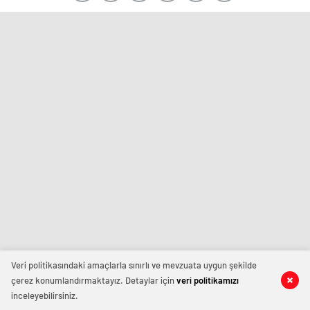
Veri politikasındaki amaçlarla sınırlı ve mevzuata uygun şekilde
çerez konumlandırmaktayız. Detaylar için
veri politikamızı
inceleyebilirsiniz.