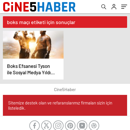
boks maçı etiketi için sonuçlar
Boks Efsanesi Tyson
ile Sosyal Medya Yıldızı
Paul Ringde Karşı
Karşıya
Cine5Haber
Sitemize destek olan ve refaranslarımız firmaları sizin için
listeledik.