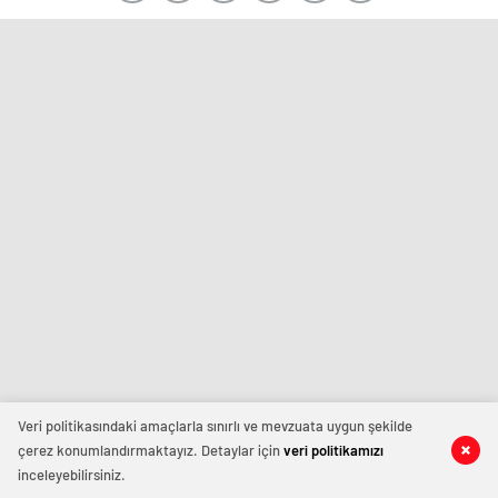
Veri politikasındaki amaçlarla sınırlı ve mevzuata uygun şekilde
çerez konumlandırmaktayız. Detaylar için
veri politikamızı
inceleyebilirsiniz.