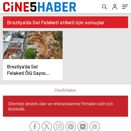
Brezilya'da Sel Felaketi etiketi için sonuçlar
Brezilya’da Sel
Felaketi Ölü Sayısı
150’ye Yükseldi
Cine5Haber
Sitemize destek olan ve refaranslarımız firmaları sizin için
listeledik.