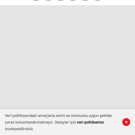
Veri politikasındaki amaçlarla sınırlı ve mevzuata uygun şekilde
çerez konumlandırmaktayız. Detaylar için
veri politikamızı
inceleyebilirsiniz.