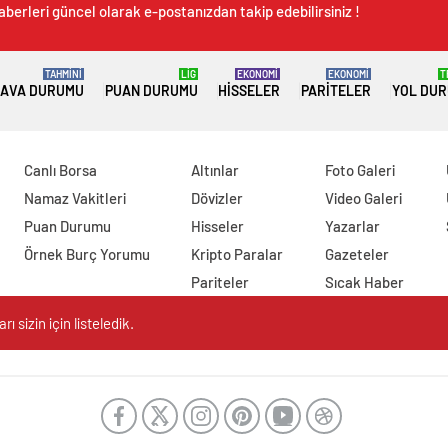
aberleri güncel olarak e-postanızdan takip edebilirsiniz !
TAHMİNİ
LİG
EKONOMİ
EKONOMİ
T
AVA DURUMU
PUAN DURUMU
HISSELER
PARITELER
YOL DU
Canlı Borsa
Altınlar
Foto Galeri
Namaz Vakitleri
Dövizler
Video Galeri
Puan Durumu
Hisseler
Yazarlar
Örnek Burç Yorumu
Kripto Paralar
Gazeteler
Pariteler
Sıcak Haber
 sizin için listeledik.