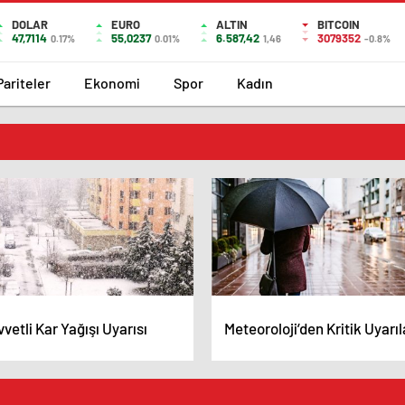
DOLAR
EURO
ALTIN
BITCOIN
47,7114
55,0237
6.587,42
3079352
0.17%
0.01%
1,46
-0.8%
Pariteler
Ekonomi
Spor
Kadın
vetli Kar Yağışı Uyarısı
Meteoroloji’den Kritik Uyarıl