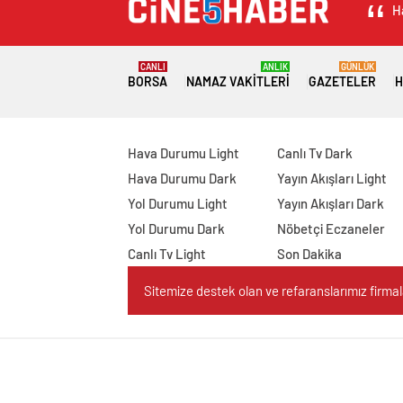
H
CANLI
ANLIK
GÜNLÜK
BORSA
NAMAZ VAKITLERI
GAZETELER
H
Hava Durumu Light
Canlı Tv Dark
Hava Durumu Dark
Yayın Akışları Light
Yol Durumu Light
Yayın Akışları Dark
Yol Durumu Dark
Nöbetçi Eczaneler
Canlı Tv Light
Son Dakika
Sitemize destek olan ve refaranslarımız firmaları