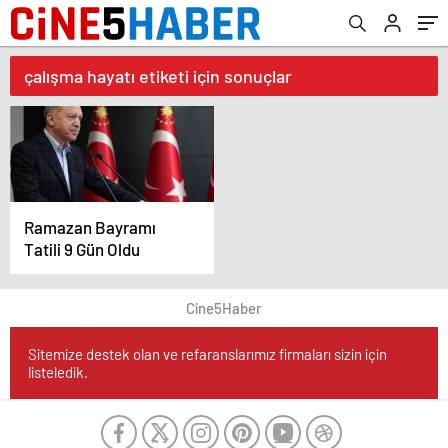
çalışma hayatı etiketi için sonuçlar
Ramazan Bayramı
Tatili 9 Gün Oldu
Cine5Haber
Sitemize destek olan ve refaranslarımız firmaları sizin için
listeledik.