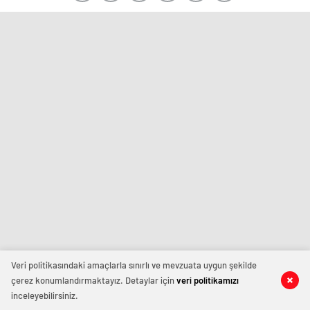
Veri politikasındaki amaçlarla sınırlı ve mevzuata uygun şekilde
çerez konumlandırmaktayız. Detaylar için
veri politikamızı
inceleyebilirsiniz.