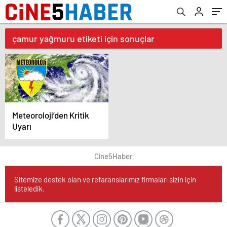
çamur yağmuru etiketi için sonuçlar
Meteoroloji’den Kritik
Uyarı
Cine5Haber
Sitemize destek olan ve refaranslarımız firmaları sizin için
listeledik.