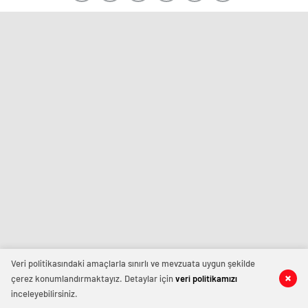
Veri politikasındaki amaçlarla sınırlı ve mevzuata uygun şekilde
çerez konumlandırmaktayız. Detaylar için
veri politikamızı
inceleyebilirsiniz.