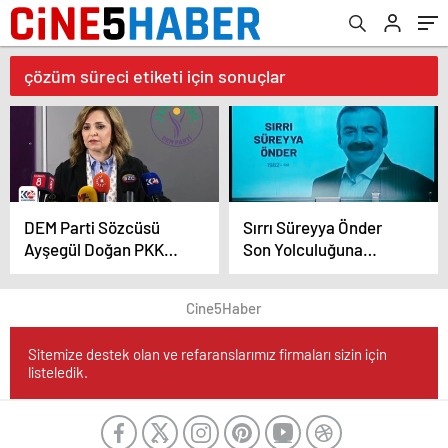
çözüm süreci etiketi için sonuçlar
DEM Parti Sözcüsü
Sırrı Süreyya Önder
Ayşegül Doğan PKK
Son Yolculuğuna
Kongresi Hakkında
Uğurlanıyor
Açıklamada Bulundu
Cine5Haber
Sitemize destek olan ve refaranslarımız firmaları sizin için
listeledik.