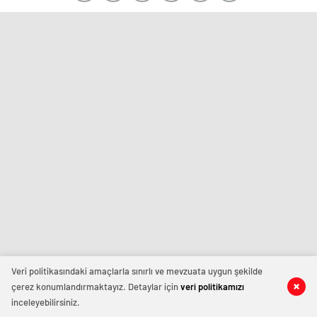
Veri politikasındaki amaçlarla sınırlı ve mevzuata uygun şekilde
çerez konumlandırmaktayız. Detaylar için
veri politikamızı
inceleyebilirsiniz.