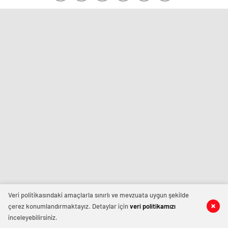
Veri politikasındaki amaçlarla sınırlı ve mevzuata uygun şekilde
çerez konumlandırmaktayız. Detaylar için
veri politikamızı
inceleyebilirsiniz.