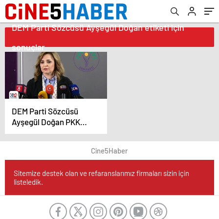
DEM Parti Sözcüsü Ayşegül Doğan etiketi için
sonuçlar
DEM Parti Sözcüsü
Ayşegül Doğan PKK
Kongresi Hakkında
Açıklamada Bulundu
Cine5Haber
Sitemize destek olan ve refaranslarımız firmaları sizin için
listeledik.