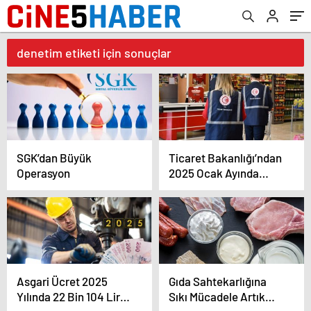
denetim etiketi için sonuçlar
SGK’dan Büyük
Ticaret Bakanlığı’ndan
Operasyon
2025 Ocak Ayında
283,7 Milyon TL Para
Cezası
Asgari Ücret 2025
Gıda Sahtekarlığına
Yılında 22 Bin 104 Lira
Sıkı Mücadele Artık