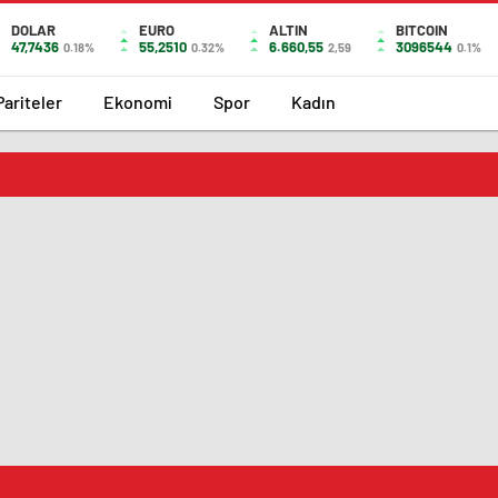
DOLAR
EURO
ALTIN
BITCOIN
47,7436
55,2510
6.660,55
3096544
0.18%
0.32%
2,59
0.1%
Pariteler
Ekonomi
Spor
Kadın