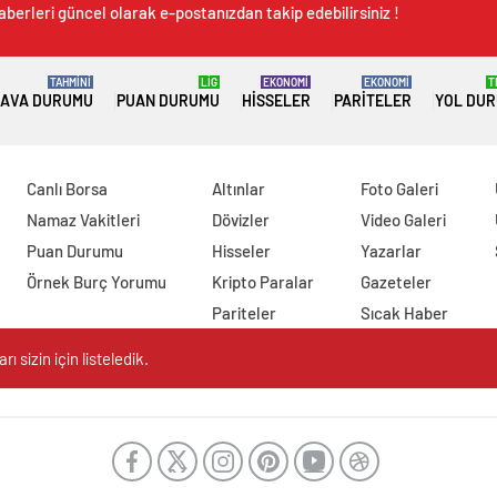
aberleri güncel olarak e-postanızdan takip edebilirsiniz !
TAHMİNİ
LİG
EKONOMİ
EKONOMİ
T
AVA DURUMU
PUAN DURUMU
HISSELER
PARITELER
YOL DU
Canlı Borsa
Altınlar
Foto Galeri
Namaz Vakitleri
Dövizler
Video Galeri
Puan Durumu
Hisseler
Yazarlar
Örnek Burç Yorumu
Kripto Paralar
Gazeteler
Pariteler
Sıcak Haber
 sizin için listeledik.