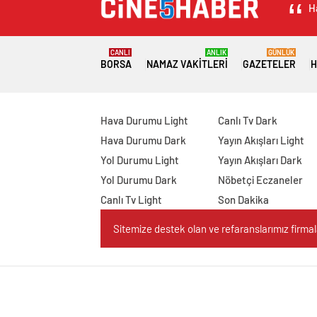
H
CANLI
ANLIK
GÜNLÜK
BORSA
NAMAZ VAKITLERI
GAZETELER
H
Hava Durumu Light
Canlı Tv Dark
Hava Durumu Dark
Yayın Akışları Light
Yol Durumu Light
Yayın Akışları Dark
Yol Durumu Dark
Nöbetçi Eczaneler
Canlı Tv Light
Son Dakika
Sitemize destek olan ve refaranslarımız firmaları