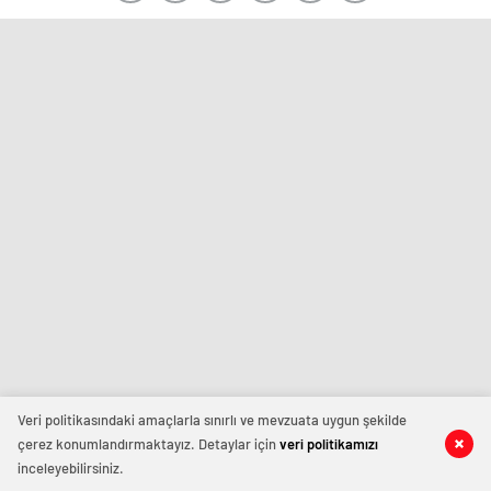
Veri politikasındaki amaçlarla sınırlı ve mevzuata uygun şekilde
çerez konumlandırmaktayız. Detaylar için
veri politikamızı
inceleyebilirsiniz.