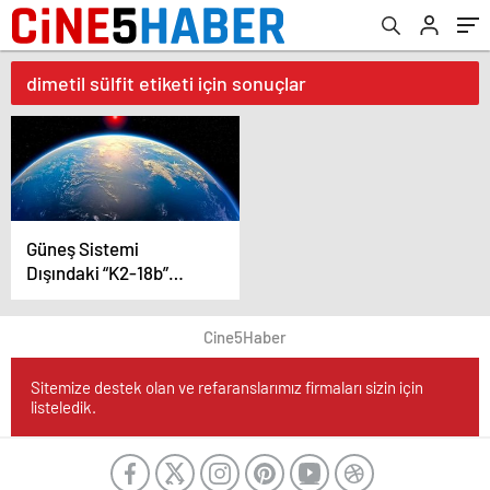
dimetil sülfit etiketi için sonuçlar
Güneş Sistemi
Dışındaki “K2-18b”
Gezegeni, Yaşam
İzleriyle Umut
Cine5Haber
Vadediyor
Sitemize destek olan ve refaranslarımız firmaları sizin için
listeledik.