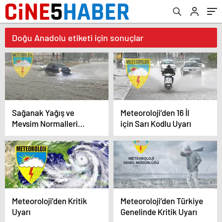
Doğu Anadolu etiketi için sonuçlar
Sağanak Yağış ve
Meteoroloji’den 16 İl
Mevsim Normalleri
için Sarı Kodlu Uyarı
Üzerinde Sıcaklıklar
Geliyor
Meteoroloji’den Kritik
Meteoroloji’den Türkiye
Uyarı
Genelinde Kritik Uyarı