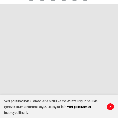
Veri politikasındaki amaçlarla sınırlı ve mevzuata uygun şekilde
çerez konumlandırmaktayız. Detaylar için
veri politikamızı
inceleyebilirsiniz.