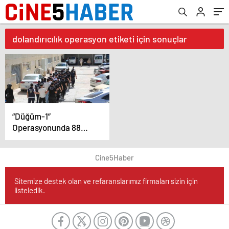
dolandırıcılık operasyon etiketi için sonuçlar
“Düğüm-1”
Operasyonunda 88
Şüpheli Gözaltında
Cine5Haber
Sitemize destek olan ve refaranslarımız firmaları sizin için
listeledik.