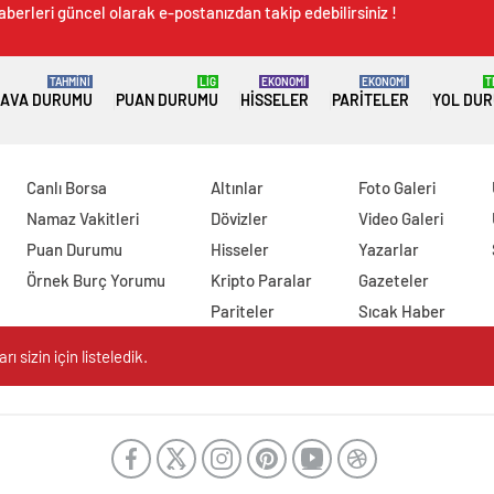
aberleri güncel olarak e-postanızdan takip edebilirsiniz !
TAHMİNİ
LİG
EKONOMİ
EKONOMİ
T
AVA DURUMU
PUAN DURUMU
HISSELER
PARITELER
YOL DU
Canlı Borsa
Altınlar
Foto Galeri
Namaz Vakitleri
Dövizler
Video Galeri
Puan Durumu
Hisseler
Yazarlar
Örnek Burç Yorumu
Kripto Paralar
Gazeteler
Pariteler
Sıcak Haber
 sizin için listeledik.