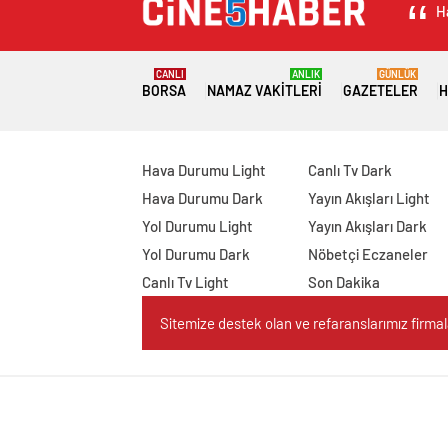
H
CANLI
ANLIK
GÜNLÜK
BORSA
NAMAZ VAKITLERI
GAZETELER
H
Hava Durumu Light
Canlı Tv Dark
Hava Durumu Dark
Yayın Akışları Light
Yol Durumu Light
Yayın Akışları Dark
Yol Durumu Dark
Nöbetçi Eczaneler
Canlı Tv Light
Son Dakika
Sitemize destek olan ve refaranslarımız firmaları