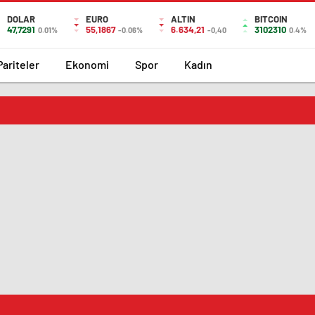
DOLAR
EURO
ALTIN
BITCOIN
47,7291
55,1867
6.634,21
3102310
0.01%
-0.06%
-0,40
0.4%
Pariteler
Ekonomi
Spor
Kadın