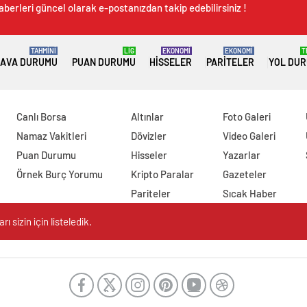
aberleri güncel olarak e-postanızdan takip edebilirsiniz !
TAHMİNİ
LİG
EKONOMİ
EKONOMİ
T
AVA DURUMU
PUAN DURUMU
HISSELER
PARITELER
YOL DU
Canlı Borsa
Altınlar
Foto Galeri
Namaz Vakitleri
Dövizler
Video Galeri
Puan Durumu
Hisseler
Yazarlar
Örnek Burç Yorumu
Kripto Paralar
Gazeteler
Pariteler
Sıcak Haber
 sizin için listeledik.