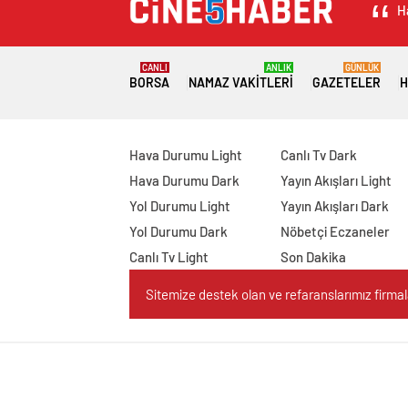
H
CANLI
ANLIK
GÜNLÜK
BORSA
NAMAZ VAKITLERI
GAZETELER
H
Hava Durumu Light
Canlı Tv Dark
Hava Durumu Dark
Yayın Akışları Light
Yol Durumu Light
Yayın Akışları Dark
Yol Durumu Dark
Nöbetçi Eczaneler
Canlı Tv Light
Son Dakika
Sitemize destek olan ve refaranslarımız firmaları