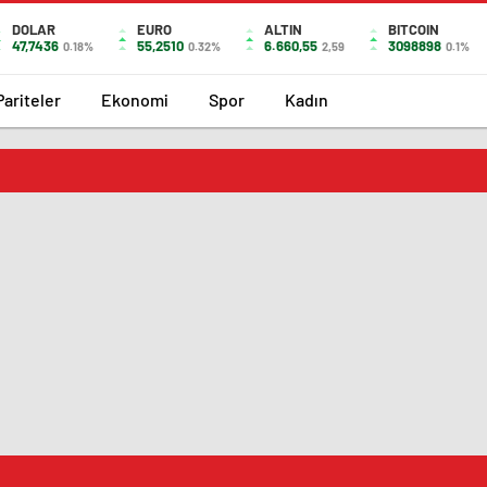
DOLAR
EURO
ALTIN
BITCOIN
47,7436
55,2510
6.660,55
3098898
0.18%
0.32%
2,59
0.1%
Pariteler
Ekonomi
Spor
Kadın