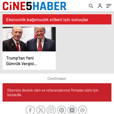
Ekonomik bağımsızlık etiketi için sonuçlar
Trump’tan Yeni
Gümrük Vergisi
Hamlesi! Türkiye En
Düşük Vergi Diliminde
Cine5Haber
Yer Aldı
Sitemize destek olan ve refaranslarımız firmaları sizin için
listeledik.