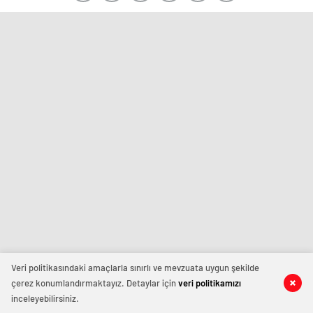
Veri politikasındaki amaçlarla sınırlı ve mevzuata uygun şekilde
çerez konumlandırmaktayız. Detaylar için
veri politikamızı
inceleyebilirsiniz.