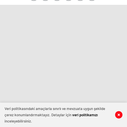
Veri politikasındaki amaçlarla sınırlı ve mevzuata uygun şekilde
çerez konumlandırmaktayız. Detaylar için
veri politikamızı
inceleyebilirsiniz.