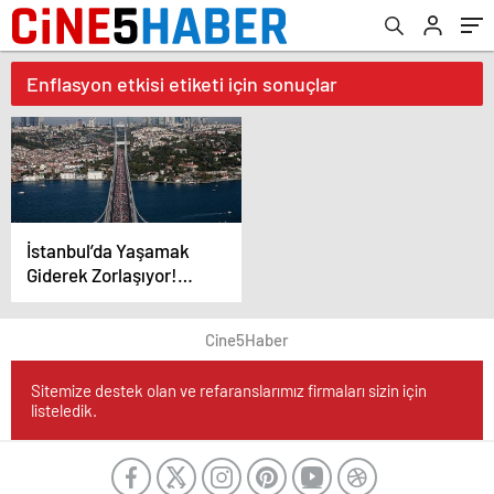
Enflasyon etkisi etiketi için sonuçlar
İstanbul’da Yaşamak
Giderek Zorlaşıyor!
Dört Kişilik Ailenin
Aylık Geçim Maliyeti 87
Cine5Haber
Bini Aştı!
Sitemize destek olan ve refaranslarımız firmaları sizin için
listeledik.