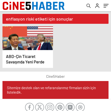
enflasyon riski etiketi için sonuçlar
ABD-Çin Ticaret
Savaşında Yeni Perde
Cine5Haber
Sitemize destek olan ve refaranslarımız firmaları sizin için
listeledik.