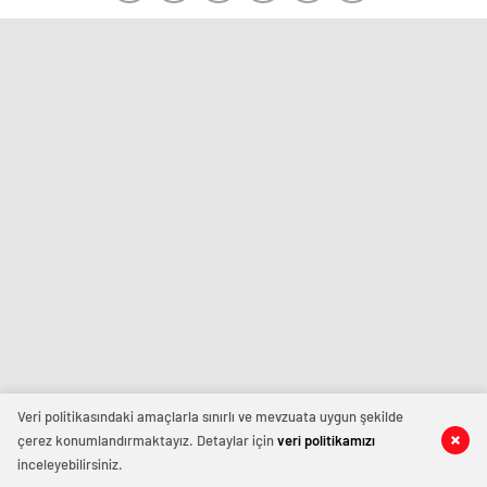
Veri politikasındaki amaçlarla sınırlı ve mevzuata uygun şekilde
çerez konumlandırmaktayız. Detaylar için
veri politikamızı
inceleyebilirsiniz.