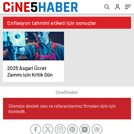
Enflasyon tahmini etiketi için sonuçlar
2025 Asgari Ücret
Zammı için Kritik Gün
Cine5Haber
Sitemize destek olan ve refaranslarımız firmaları sizin için
listeledik.