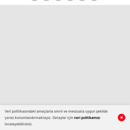
Veri politikasındaki amaçlarla sınırlı ve mevzuata uygun şekilde
çerez konumlandırmaktayız. Detaylar için
veri politikamızı
inceleyebilirsiniz.