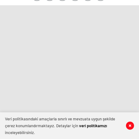
Veri politikasındaki amaçlarla sınırlı ve mevzuata uygun şekilde
çerez konumlandırmaktayız. Detaylar için
veri politikamızı
inceleyebilirsiniz.