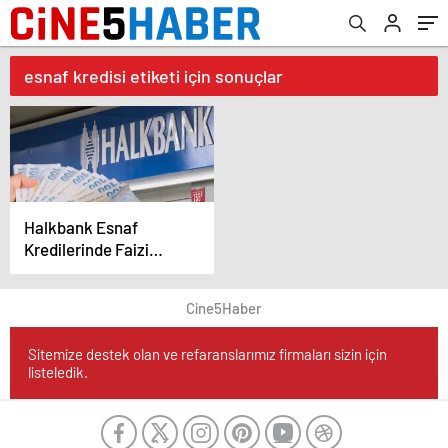
esnaf kredisi etiketi için sonuçlar
Halkbank Esnaf
Kredilerinde Faizi
Arttırdı
Cine5Haber
Sitemize destek olan ve refaranslarımız firmaları sizin için
listeledik.