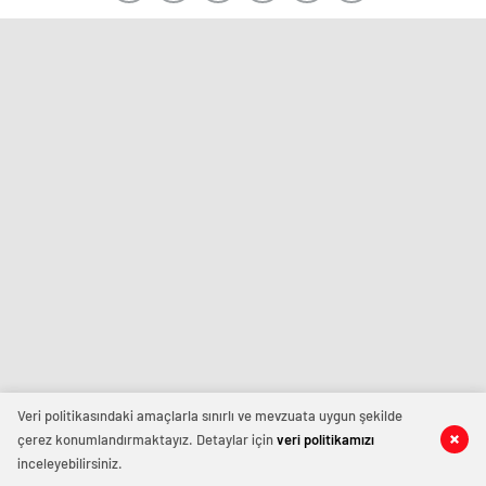
Veri politikasındaki amaçlarla sınırlı ve mevzuata uygun şekilde
çerez konumlandırmaktayız. Detaylar için
veri politikamızı
inceleyebilirsiniz.