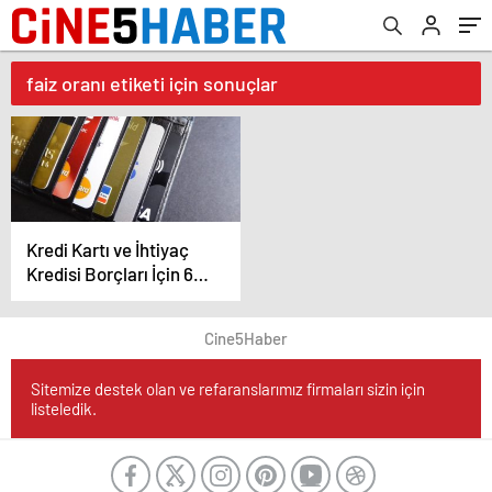
faiz oranı etiketi için sonuçlar
Kredi Kartı ve İhtiyaç
Kredisi Borçları İçin 60
Aya Kadar
Yapılandırma
Cine5Haber
Sitemize destek olan ve refaranslarımız firmaları sizin için
listeledik.