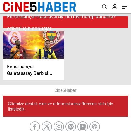
Fenerbahçe-Galatasaray Derbisi hangi kanalda?
etiketi için sonuçlar
Fenerbahçe-
Galatasaray Derbisi
Ziraat Türkiye Kupası
Çeyrek Finalinde
Cine5Haber
Şifresiz Yayınlanacak
Sitemize destek olan ve refaranslarımız firmaları sizin için
listeledik.