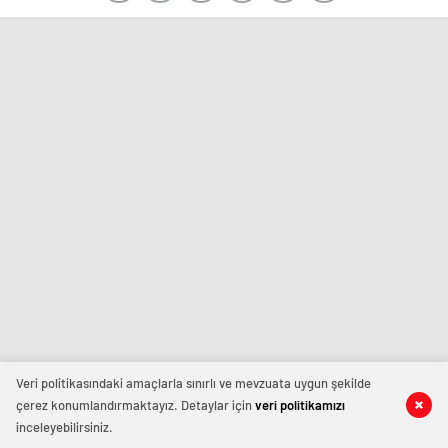
Veri politikasındaki amaçlarla sınırlı ve mevzuata uygun şekilde
çerez konumlandırmaktayız. Detaylar için
veri politikamızı
inceleyebilirsiniz.