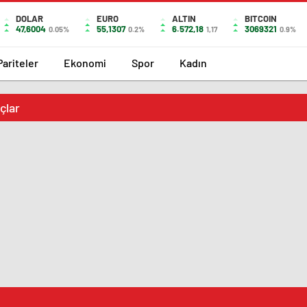
DOLAR
EURO
ALTIN
BITCOIN
47,6004
55,1307
6.572,18
3069321
0.05%
0.2%
1,17
0.9%
Pariteler
Ekonomi
Spor
Kadın
çlar