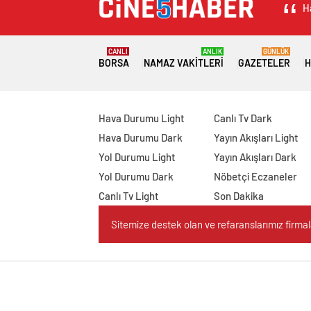
H
CANLI
ANLIK
GÜNLÜK
BORSA
NAMAZ VAKITLERI
GAZETELER
H
Hava Durumu Light
Canlı Tv Dark
Hava Durumu Dark
Yayın Akışları Light
Yol Durumu Light
Yayın Akışları Dark
Yol Durumu Dark
Nöbetçi Eczaneler
Canlı Tv Light
Son Dakika
Sitemize destek olan ve refaranslarımız firmaları