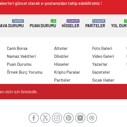
aberleri güncel olarak e-postanızdan takip edebilirsiniz !
TAHMİNİ
LİG
EKONOMİ
EKONOMİ
T
AVA DURUMU
PUAN DURUMU
HISSELER
PARITELER
YOL DU
Canlı Borsa
Altınlar
Foto Galeri
Namaz Vakitleri
Dövizler
Video Galeri
Puan Durumu
Hisseler
Yazarlar
Örnek Burç Yorumu
Kripto Paralar
Gazeteler
Pariteler
Sıcak Haber
 sizin için listeledik.