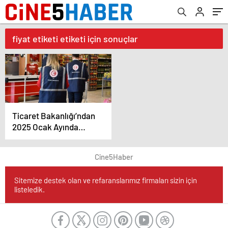
fiyat etiketi etiketi için sonuçlar
Ticaret Bakanlığı’ndan
2025 Ocak Ayında
283,7 Milyon TL Para
Cezası
Cine5Haber
Sitemize destek olan ve refaranslarımız firmaları sizin için
listeledik.