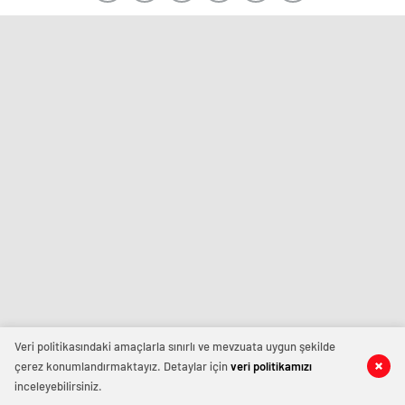
Veri politikasındaki amaçlarla sınırlı ve mevzuata uygun şekilde
çerez konumlandırmaktayız. Detaylar için
veri politikamızı
inceleyebilirsiniz.