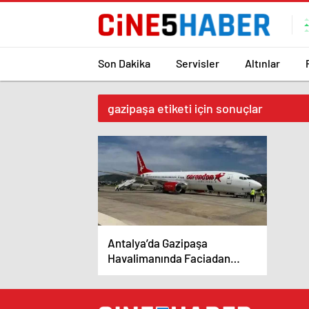
Son Dakika
Servisler
Altınlar
gazipaşa etiketi için sonuçlar
Antalya’da Gazipaşa
Havalimanında Faciadan
Dönüldü