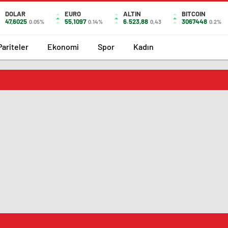
DOLAR
EURO
ALTIN
BITCOIN
47,6025
55,1097
6.523,88
3067448
0.05%
0.14%
0,43
0.2%
Pariteler
Ekonomi
Spor
Kadın