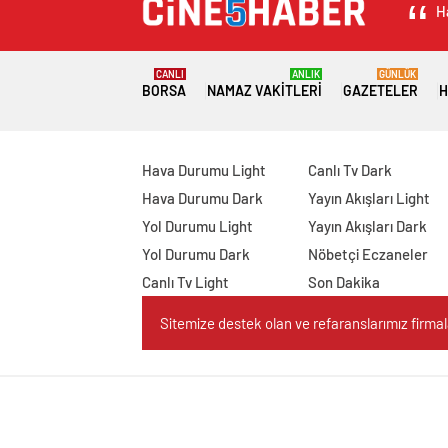
H
CANLI
ANLIK
GÜNLÜK
BORSA
NAMAZ VAKITLERI
GAZETELER
H
Hava Durumu Light
Canlı Tv Dark
Hava Durumu Dark
Yayın Akışları Light
Yol Durumu Light
Yayın Akışları Dark
Yol Durumu Dark
Nöbetçi Eczaneler
Canlı Tv Light
Son Dakika
Sitemize destek olan ve refaranslarımız firmaları