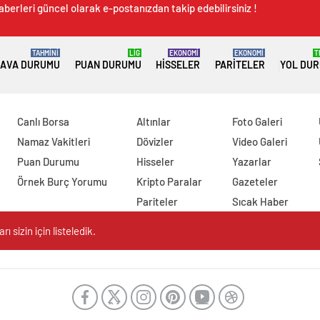
aberleri güncel olarak e-postanızdan takip edebilirsiniz !
TAHMİNİ
LİG
EKONOMİ
EKONOMİ
T
AVA DURUMU
PUAN DURUMU
HISSELER
PARITELER
YOL DU
Canlı Borsa
Altınlar
Foto Galeri
Namaz Vakitleri
Dövizler
Video Galeri
Puan Durumu
Hisseler
Yazarlar
Örnek Burç Yorumu
Kripto Paralar
Gazeteler
Pariteler
Sıcak Haber
 sizin için listeledik.