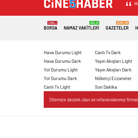
H
CANLI
ANLIK
GÜNLÜK
BORSA
NAMAZ VAKITLERI
GAZETELER
H
Hava Durumu Light
Canlı Tv Dark
Hava Durumu Dark
Yayın Akışları Light
Yol Durumu Light
Yayın Akışları Dark
Yol Durumu Dark
Nöbetçi Eczaneler
Canlı Tv Light
Son Dakika
Sitemize destek olan ve refaranslarımız firmaları