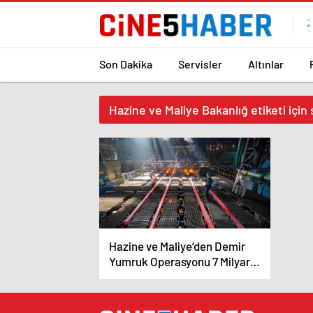
Son Dakika
Servisler
Altınlar
Hazine ve Maliye Bakanlığ etiketi için
Hazine ve Maliye’den Demir
Yumruk Operasyonu 7 Milyar
Lira Rekor Ceza!