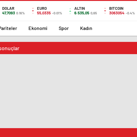
DOLAR
EURO
ALTIN
BITCOIN
47,7093
55,0335
6.535,05
3063054
0.16%
-0.01%
0,65
-0.4%
Pariteler
Ekonomi
Spor
Kadın
 sonuçlar