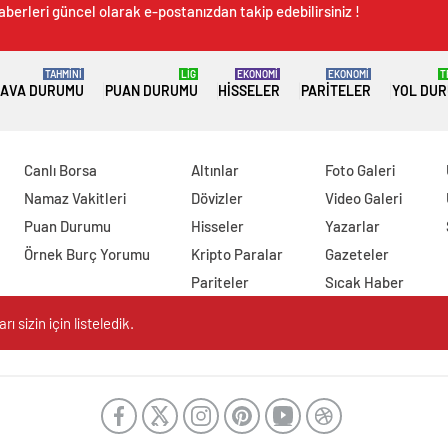
aberleri güncel olarak e-postanızdan takip edebilirsiniz !
TAHMİNİ
LİG
EKONOMİ
EKONOMİ
T
AVA DURUMU
PUAN DURUMU
HISSELER
PARITELER
YOL DU
Canlı Borsa
Altınlar
Foto Galeri
Namaz Vakitleri
Dövizler
Video Galeri
Puan Durumu
Hisseler
Yazarlar
Örnek Burç Yorumu
Kripto Paralar
Gazeteler
Pariteler
Sıcak Haber
 sizin için listeledik.