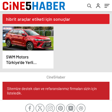
hibrit araçlar etiketi için sonuçlar
SWM Motors
Türkiye’de Yerli
Üretime Başlıyor
Cine5Haber
Sitemize destek olan ve refaranslarımız firmaları sizin için
listeledik.