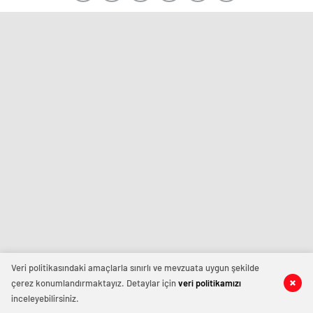
Veri politikasındaki amaçlarla sınırlı ve mevzuata uygun şekilde
çerez konumlandırmaktayız. Detaylar için
veri politikamızı
inceleyebilirsiniz.