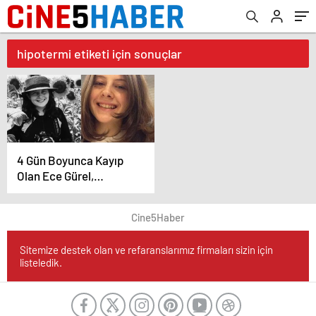
hipotermi etiketi için sonuçlar
4 Gün Boyunca Kayıp
Olan Ece Gürel,
Hipotermi Nedeniyle
Yaşamını Yitirdi
Cine5Haber
Sitemize destek olan ve refaranslarımız firmaları sizin için
listeledik.