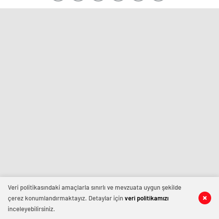
Veri politikasındaki amaçlarla sınırlı ve mevzuata uygun şekilde
çerez konumlandırmaktayız. Detaylar için
veri politikamızı
inceleyebilirsiniz.